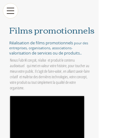
Films promotionnels
Réalisation de films promotionnels
pour des
entreprises, organisations, associations-
valorisation de services ou de produits..
Nexus FabriK conçoit, réalise et produit le contenu
audiovisuel qui met en valeur votre histoire, pour toucher au
mieux votre public. Il s'agit de faire-valoir, en alliant savoir-faire
créatif et maîtrise des dernières technologies, votre concept,
votre produit ou tout simplement la qualité de votre
organisme.