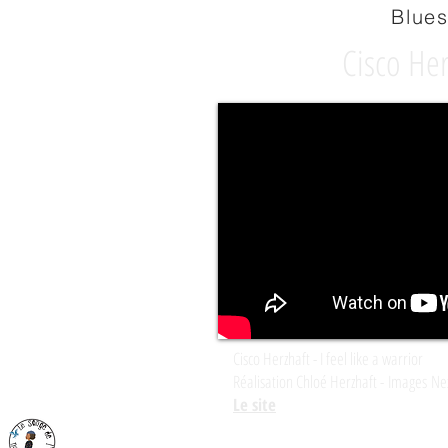
Blue
Cisco Her
Cisco Herzhaft - I feel like a warrior
Réalisation Chloé Herzhaft -
Images
Nex
Le site
© 2015 Le songe de l'oiseleur