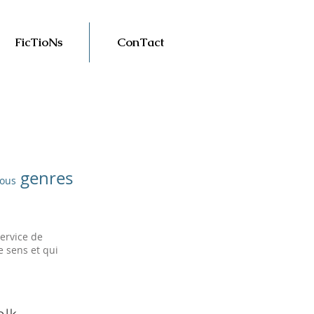
FicTioNs
ConTact
genres
tous
ervice de
e sens et qui
olk