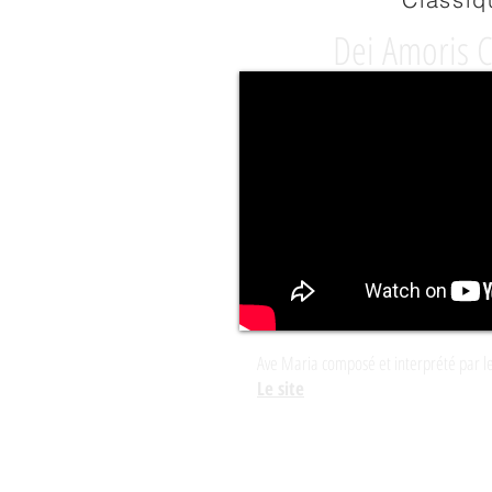
Dei Amoris 
Ave Maria composé et interprété par l
Le site