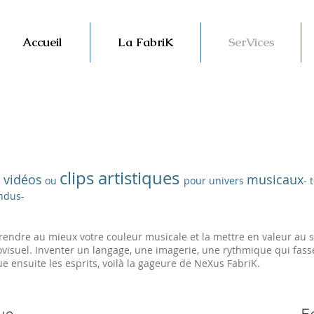
Accueil
La FabriK
SerVices
clips artistiques
s vidéos
musicaux
ou
pour univers
- 
ndus-
endre au mieux votre couleur musicale et la mettre en valeur au s
ovisuel. Inventer un langage, une imagerie, une rythmique qui fass
 ensuite les esprits, voilà la gageure de NeXus FabriK.
ue
F