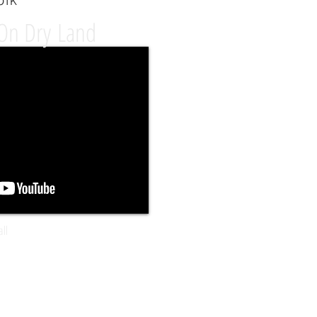
On Dry Land
all