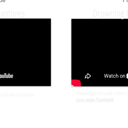
Cantores
Drowning 
Drowning On Dry Lands - Have it 
es Dei Amoris Cantores
Leur page
Facebook