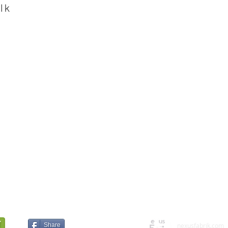
lk
 of the Maze
choing Green
Share
nexusfabrik.com