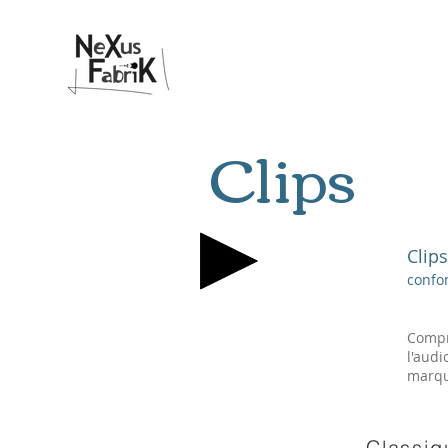
Clips
Clip
confo
Compr
l'audi
marque
Classiq