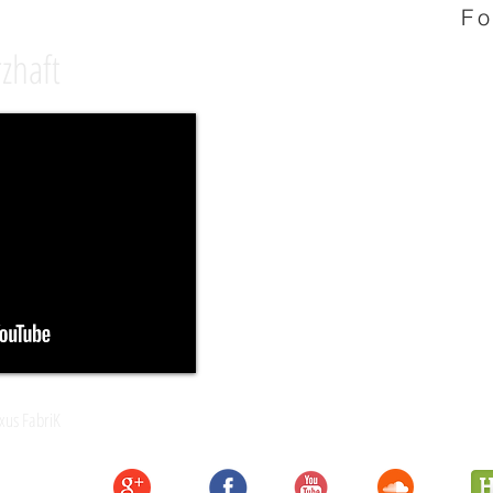
Fo
s
zhaft
Children
Children of the Maze - The Ec
Réalisation : Théodore Julia
us FabriK